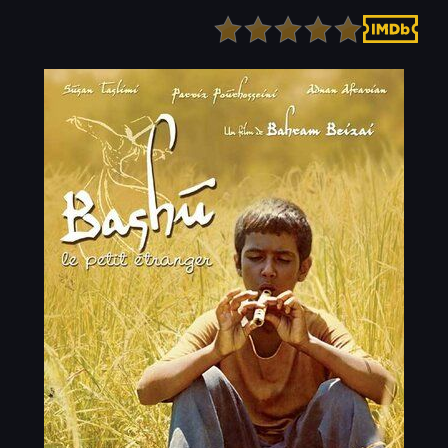
Детектив
Ужасы
Детский
Фантастика
Документальный
Фэнтези
Драма
Скоро на сайте
Исторический