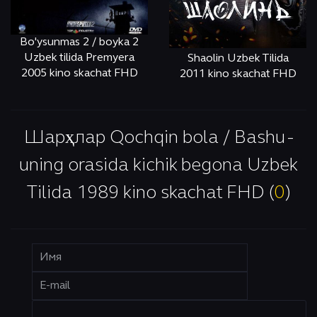
Bo'ysunmas 2 / boyka 2
Uzbek tilida Premyera
Shaolin Uzbek Tilida
2005 kino skachat FHD
2011 kino skachat FHD
ОНЛАЙН
КЎРИШ
ОНЛАЙН
КЎРИШ
Шарҳлар Qochqin bola / Bashu -
uning orasida kichik begona Uzbek
Tilida 1989 kino skachat FHD (
0
)