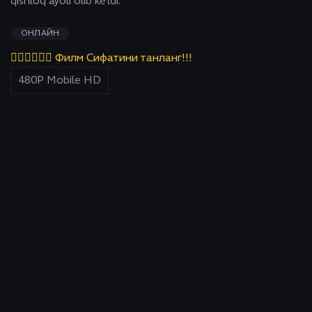
qishloq ayoli olib ketdi.
ОНЛАЙН
👇🏻👇🏻👇🏻 Филм Сифатини танланг!!!