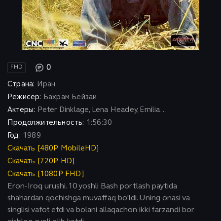
0
FHD
Страна:
Иран
Режисёр:
Бахрам Бейзаи
Актеры:
Peter Dinklage, Lena Headey, Emilia...
Продолжительность:
1:56:30
Год:
1989
Скачать [480P MobileHD]
Скачать [720P HD]
Скачать [1080P FHD]
Eron-Iroq urushi. 10 yoshli Bash portlash paytida
shahardan qochishga muvaffaq bo'ldi. Uning onasi va
singlisi vafot etdi va bolani allaqachon ikki farzandi bor