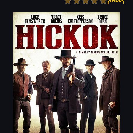
Детектив
Ужасы
Детский
Фантастика
Документальный
Фэнтези
Драма
Скоро на сайте
Исторический