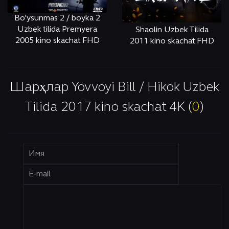
Bo'ysunmas 2 / boyka 2
Uzbek tilida Premyera
Shaolin Uzbek Tilida
2005 kino skachat FHD
2011 kino skachat FHD
ОНЛАЙН
КЎРИШ
ОНЛАЙН
КЎРИШ
Шарҳлар Yovvoyi Bill / Hikok Uzbek
Tilida 2017 kino skachat 4K (
0
)