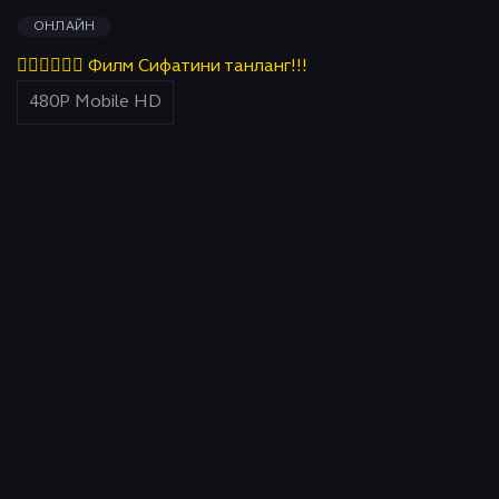
ОНЛАЙН
👇🏻👇🏻👇🏻 Филм Сифатини танланг!!!