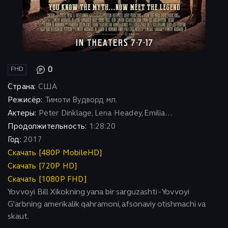
0
FHD
Страна:
США
Режисёр:
Тимоти Вудворд мл.
Актеры:
Peter Dinklage, Lena Headey, Emilia...
Продолжительность:
1:28:20
Год:
2017
Скачать [480P MobileHD]
Скачать [720P HD]
Скачать [1080P FHD]
Yovvoyi Bill Xikokning yana bir sarguzashti - Yovvoyi
G'arbning amerikalik qahramoni, afsonaviy otishmachi va
skaut.