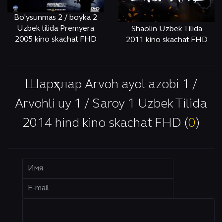
Bo'ysunmas 2 / boyka 2
Uzbek tilida Premyera
Shaolin Uzbek Tilida
2005 kino skachat FHD
2011 kino skachat FHD
ОНЛАЙН
КЎРИШ
ОНЛАЙН
КЎРИШ
Шарҳлар Arvoh ayol azobi 1 /
Arvohli uy 1 / Saroy 1 Uzbek Tilida
2014 hind kino skachat FHD (
0
)