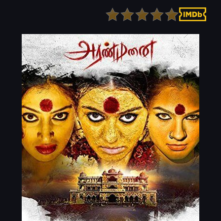
Детектив
Ужасы
Детский
Фантастика
Документальный
Фэнтези
Драма
Скоро на сайте
Исторический