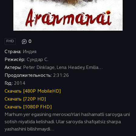
0
FHD
Страна:
Индия
Режисёр:
Сундар С.
Актеры:
Peter Dinklage, Lena Headey, Emilia...
Продолжительность:
2:31:26
Год:
2014
Скачать [480P MobileHD]
Скачать [720P HD]
Скачать [1080P FHD]
Marhum yer egasining merosxo‘rlari hashamatli saroyga uni
sotish niyatida kelishadi. Ular saroyda shafqatsiz sharpa
yashashini bilishmaydi...