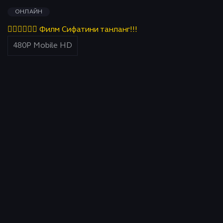
ОНЛАЙН
👇🏻👇🏻👇🏻 Филм Сифатини танланг!!!