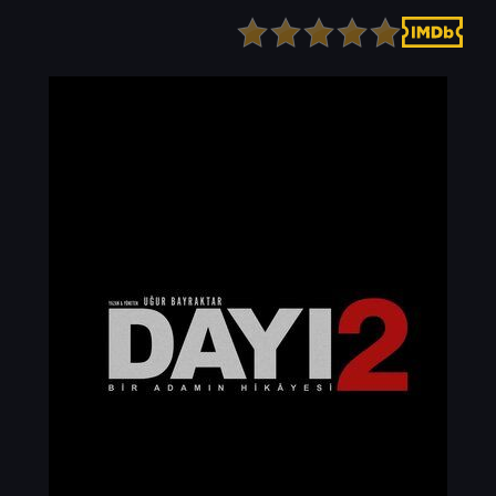
Детектив
Ужасы
Детский
Фантастика
Документальный
Фэнтези
Драма
Скоро на сайте
Исторический