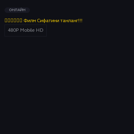
ОНЛАЙН
👇🏻👇🏻👇🏻 Филм Сифатини танланг!!!