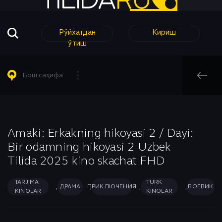
Рўйхатдан
Кириш
ўтиш
Барча Филмлар
Барча Сериаллар
Комедия
Таржима кинолар
Таржима Сериаллар
Короткометражный
Бош саҳифа
Таржима Сериаллар
Узбек Сериаллар
Криминал
Узбек кинолар
Мелодрама
Бош саҳифа
Узбек Сериаллар
Музыка
Ҳинд Кинолар
Мультфильм
Amaki: Erkakning hikoyasi 2 / Dayi:
Turk Kinolar
Bir odamning hikoyasi 2 Uzbek
Аниме
Приключения
Tilida 2025 kino skachat FHD
Биографический
Романтика
Боевик
Семейный
TARJIMA
TURK
,
,
,
,
ДРАМА
ПРИКЛЮЧЕНИЯ
БОЕВИК
KINOLAR
KINOLAR
Вестерн
Спорт
Военный
Триллер