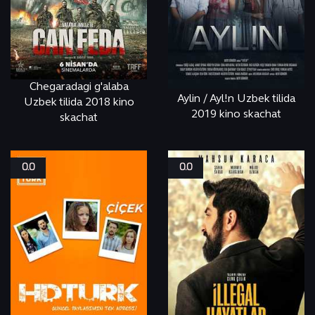
Chegaradagi g'alaba
Aylin / Ayl!n Uzbek tilida
Uzbek tilida 2018 kino
2019 kino skachat
skachat
СМОТРЕТЬ
ONLINE
СМОТРЕТЬ
ONLINE
0.0
0.0