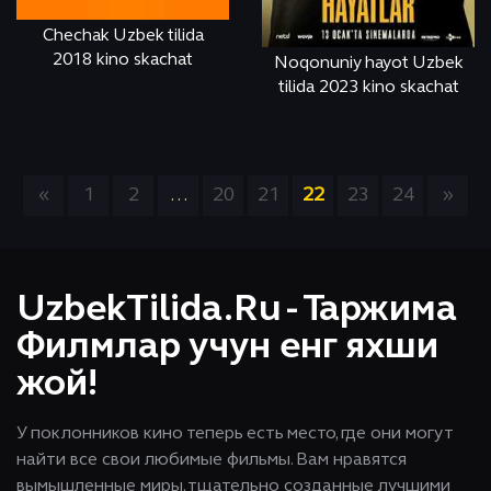
Chechak Uzbek tilida
2018 kino skachat
Noqonuniy hayot Uzbek
tilida 2023 kino skachat
СМОТРЕТЬ
ONLINE
СМОТРЕТЬ
ONLINE
«
1
2
...
20
21
22
23
24
»
UzbekTilida.Ru - Таржима
Филмлар учун енг яхши
жой!
У поклонников кино теперь есть место, где они могут
найти все свои любимые фильмы. Вам нравятся
вымышленные миры, тщательно созданные лучшими