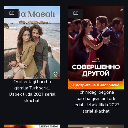
Вестерн
Спорт
Военный
Триллер
0.0
0.0
Детектив
Ужасы
Детский
Фантастика
М
Документальный
Фэнтези
Драма
Скоро на сайте
Исторический
М
Orol ertagi barcha
qismlar Turk serial
Ichimdagi begona
Uzbek tilida 2021 serial
barcha qismlar Turk
skachat
serial Uzbek tilida 2023
serial skachat
СМОТРЕТЬ
ONLINE
СМОТРЕТЬ
ONLINE