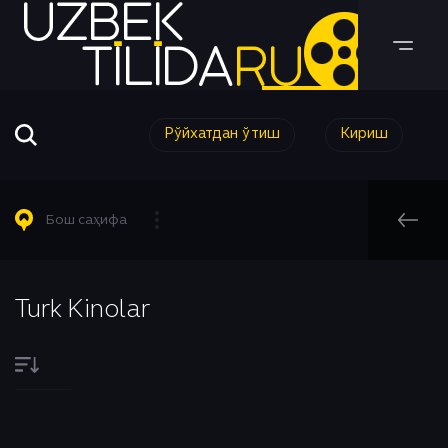
Рўйхатдан ўтиш
Кириш
Барча Филмлар
Барча Сериаллар
Комедия
Таржима кинолар
Таржима Сериаллар
Короткометражный
Бош саҳифа
Таржима Сериаллар
Узбек Сериаллар
Криминал
Узбек кинолар
Мелодрама
Бош саҳифа
Узбек Сериаллар
Музыка
Turk Kinolar
Ҳинд Кинолар
Мультфильм
Turk Kinolar
Аниме
Приключения
Биографический
Романтика
Боевик
Семейный