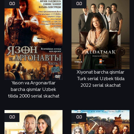
0.0
0.0
Xiyonat barcha qismlar
Turk serial Uzbek tilida
Yason va Argonavtlar
2022 serial skachat
barcha qismlar Uzbek
tilida 2000 serial skachat
СМОТРЕТЬ
ONLINE
СМОТРЕТЬ
ONLINE
0.0
0.0