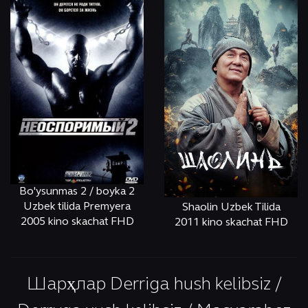
Bo'ysunmas 2 / boyka 2
Uzbek tilida Premyera
Shaolin Uzbek Tilida
2005 kino skachat FHD
2011 kino skachat FHD
ОНЛАЙН
КЎРИШ
ОНЛАЙН
КЎРИШ
Шарҳлар Derriga hush kelibsiz /