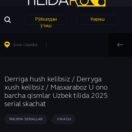
Рўйхатдан
Кириш
ўтиш
Барча Филмлар
Барча Сериаллар
Комедия
Таржима кинолар
Таржима Сериаллар
Короткометражный
Бош саҳифа
Таржима Сериаллар
Узбек Сериаллар
Криминал
Узбек кинолар
Мелодрама
Бош саҳифа
Узбек Сериаллар
Музыка
Ҳинд Кинолар
Мультфильм
Derriga hush kelibsiz / Derryga
Tarjima Seriallar
xush kelibsiz / Masxaraboz U ono
Аниме
Приключения
barcha qismlar Uzbek tilida 2025
Биографический
Романтика
serial skachat
Боевик
Семейный
Вестерн
Спорт
,
TARJIMA SERIALLAR
УЖАСЫ
Военный
Триллер