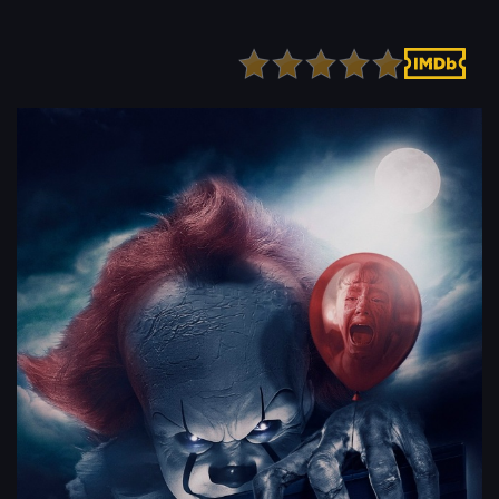
Детектив
Ужасы
Детский
Фантастика
Документальный
Фэнтези
Драма
Скоро на сайте
Исторический