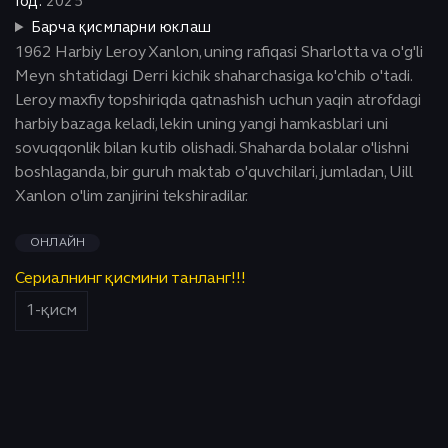
Год:
2025
Барча қисмларни юклаш
1962 Harbiy Leroy Xanlon, uning rafiqasi Sharlotta va o'g'li
Meyn shtatidagi Derri kichik shaharchasiga ko'chib o'tadi.
Leroy maxfiy topshiriqda qatnashish uchun yaqin atrofdagi
harbiy bazaga keladi, lekin uning yangi hamkasblari uni
sovuqqonlik bilan kutib olishadi. Shaharda bolalar o'lishni
boshlaganda, bir guruh maktab o'quvchilari, jumladan, Uill
Xanlon o'lim zanjirini tekshiradilar.
ОНЛАЙН
Сериалнинг қисмини танланг!!!