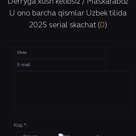
Derryga xush kelibsiz / Masxaraboz
U ono barcha qismlar Uzbek tilida
2025 serial skachat (
0
)
Код *: