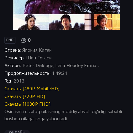
0
FHD
Страна:
Япония, Китай
Режисёр:
Шин Тогаси
Актеры:
Peter Dinklage, Lena Headey, Emilia...
Продолжительность:
1:49:21
Год:
2013
Скачать [480P MobileHD]
Скачать [720P HD]
Скачать [1080P FHD]
Osin ismli qizaloq oilasining moddiy ahvoli og‘irligi sababli
boshqa oilaga ishga yuboriladi.
ОНЛАЙН