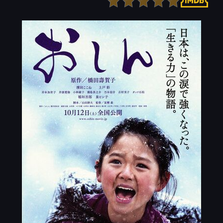
Детектив
Ужасы
Детский
Фантастика
Документальный
Фэнтези
Драма
Скоро на сайте
Исторический