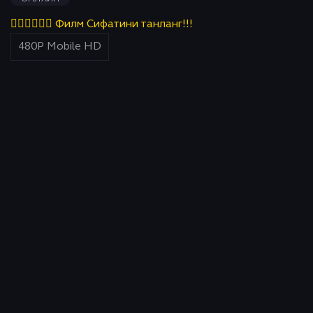
👇🏻👇🏻👇🏻 Филм Сифатини танланг!!!