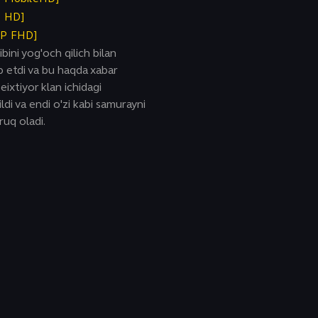
P HD]
0P FHD]
bini yog'och qilich bilan
 etdi va bu haqda xabar
eixtiyor klan ichidagi
ldi va endi o'zi kabi samurayni
ruq oladi.