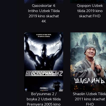
Qasoskorlar 4:
Qopqon Uzbek
Intiho Uzbek Tilida
tilida 2019 kino
2019 kino skachat
skachat FHD
4K
ОНЛАЙН
КЎРИШ
ОНЛАЙН
КЎРИШ
Bo'ysunmas 2 /
Shaolin Uzbek Tilid
boyka 2 Uzbek tilida
2011 kino skachat
Premyera 2005 kino
FHD