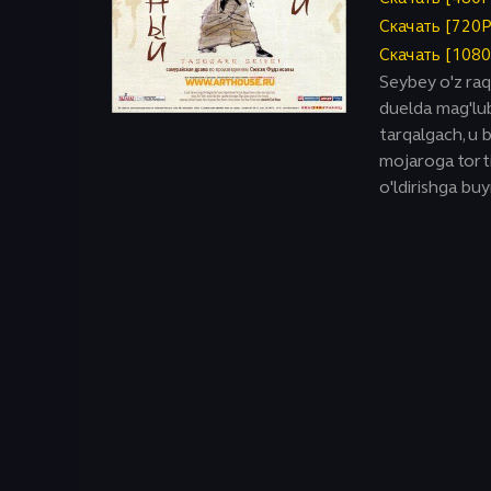
Исторический
Скачать [720
Скачать [108
Seybey o'z raqi
duelda mag'lub
tarqalgach, u b
mojaroga torti
o'ldirishga buy