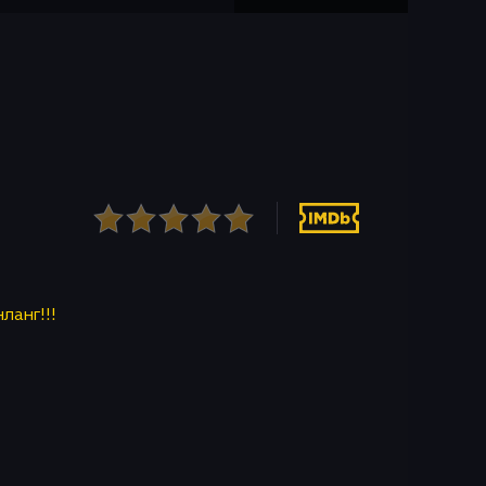
нланг!!!