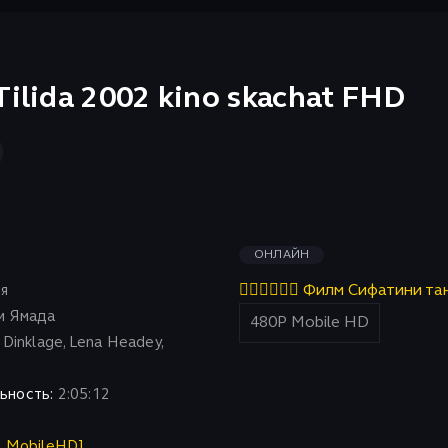
ilida 2002 kino skachat FHD
ОНЛАЙН
я
👇🏻👇🏻👇🏻 Филм Сифатини та
и Ямада
Dinklage, Lena Headey,
ьность:
2:05:12
P MobileHD]