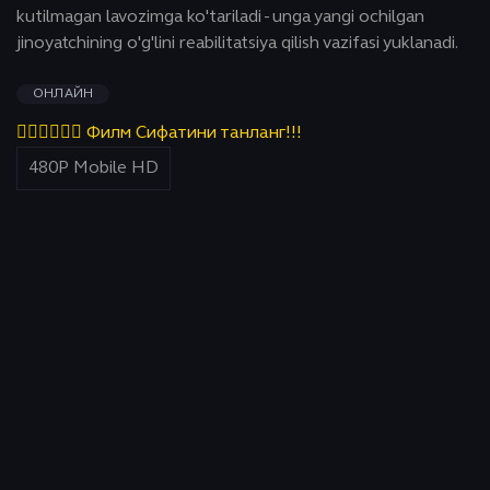
kutilmagan lavozimga ko'tariladi - unga yangi ochilgan
jinoyatchining o'g'lini reabilitatsiya qilish vazifasi yuklanadi.
ОНЛАЙН
👇🏻👇🏻👇🏻 Филм Сифатини танланг!!!