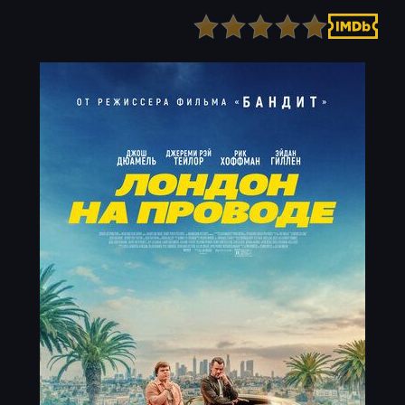
Детектив
Ужасы
Детский
Фантастика
Документальный
Фэнтези
Драма
Скоро на сайте
Исторический