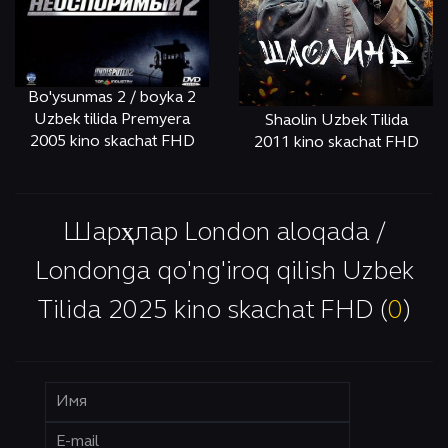
Bo'ysunmas 2 / boyka 2
Uzbek tilida Premyera
Shaolin Uzbek Tilida
2005 kino skachat FHD
2011 kino skachat FHD
ОНЛАЙН
КЎРИШ
ОНЛАЙН
КЎРИШ
Шарҳлар London aloqada /
Londonga qo'ng'iroq qilish Uzbek
Tilida 2025 kino skachat FHD (
0
)