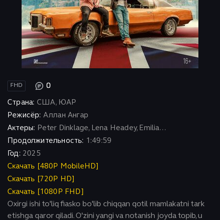
0
FHD
Страна:
США, ЮАР
Режисёр:
Аллан Ангар
Актеры:
Peter Dinklage, Lena Headey, Emilia...
Продолжительность:
1:49:59
Год:
2025
Скачать [480P MobileHD]
Скачать [720P HD]
Скачать [1080P FHD]
Oxirgi ishi to'liq fiasko bo'lib chiqqan qotil mamlakatni tark
etishga qaror qiladi. O'zini yangi va notanish joyda topib, u