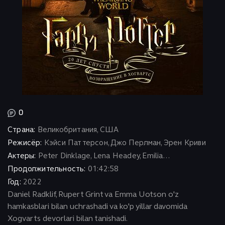
0
Страна:
Великобритания, США
Режисёр:
Кэйси Паттерсон, Джо Перлман, Эрен Криви
Актеры:
Peter Dinklage, Lena Headey, Emilia...
Продолжительность:
01:42:58
Год:
2022
Daniel Radklif, Rupert Grint va Emma Uotson o'z
hamkasblari bilan uchrashadi va ko'p yillar davomida
Xogvarts devorlari bilan tanishadi.