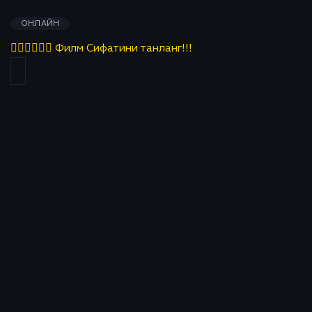
ОНЛАЙН
👇🏻👇🏻👇🏻 Филм Сифатини танланг!!!