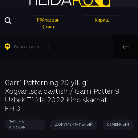
Рўйхатдан
Кириш
ўтиш
Барча Филмлар
Барча Сериаллар
Комедия
Таржима кинолар
Таржима Сериаллар
Короткометражный
Бош саҳифа
Таржима Сериаллар
Узбек Сериаллар
Криминал
Узбек кинолар
Мелодрама
Бош саҳифа
Узбек Сериаллар
Музыка
Ҳинд Кинолар
Мультфильм
Garri Potterning 20 yilligi:
Tarjima kinolar
Xogvartsga qaytish / Garri Potter 9
Аниме
Приключения
Uzbek Tilida 2022 kino skachat
Биографический
Романтика
FHD
Боевик
Семейный
Вестерн
Спорт
TARJIMA
,
,
ДОКУМЕНТАЛЬНЫЙ
СЕМЕЙНЫЙ
KINOLAR
Военный
Триллер