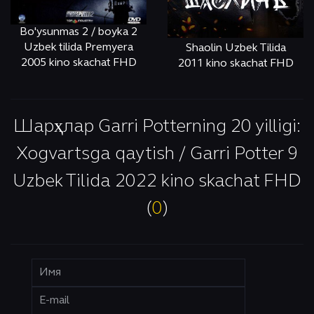
Bo'ysunmas 2 / boyka 2
Uzbek tilida Premyera
Shaolin Uzbek Tilida
2005 kino skachat FHD
2011 kino skachat FHD
ОНЛАЙН
КЎРИШ
ОНЛАЙН
КЎРИШ
Шарҳлар Garri Potterning 20 yilligi:
Xogvartsga qaytish / Garri Potter 9
Uzbek Tilida 2022 kino skachat FHD
(
0
)