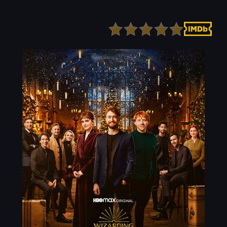
Детектив
Ужасы
Детский
Фантастика
Документальный
Фэнтези
Драма
Скоро на сайте
Исторический