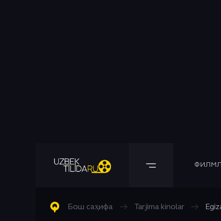
ФИЛМЛ
Барча Филмлар
Барча Сериаллар
Комедия
Бош саҳифа
→
Tarjima kinolar
→
Egiz