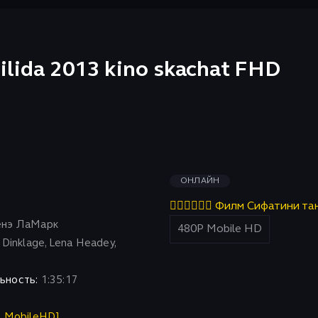
Tilida 2013 kino skachat FHD
ОНЛАЙН
👇🏻👇🏻👇🏻 Филм Сифатини та
нэ ЛаМарк
Dinklage, Lena Headey,
ьность:
1:35:17
P MobileHD]