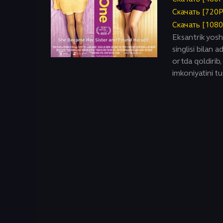
Исторический
Скачать [720
Скачать [108
Eksantrik yosh
singlisi bilan 
ortda qoldirib,
imkoniyatini tu