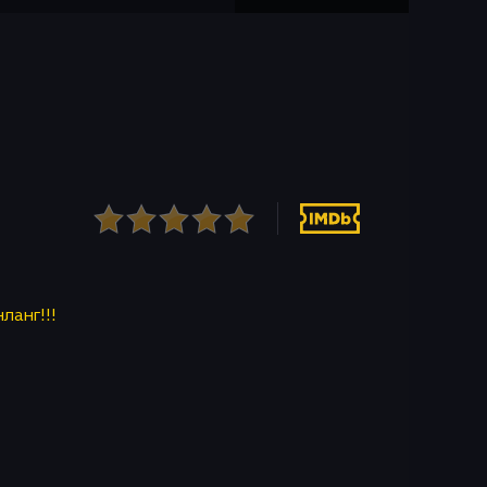
нланг!!!