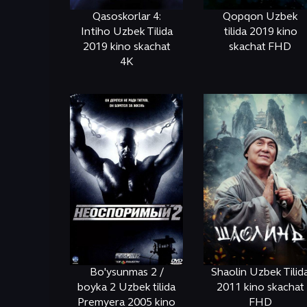
Qasoskorlar 4:
Qopqon Uzbek
Intiho Uzbek Tilida
tilida 2019 kino
2019 kino skachat
skachat FHD
4K
ОНЛАЙН
КЎРИШ
ОНЛАЙН
КЎРИШ
Bo'ysunmas 2 /
Shaolin Uzbek Tilid
boyka 2 Uzbek tilida
2011 kino skachat
Premyera 2005 kino
FHD