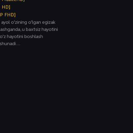
P HD]
0P FHD]
 ayol o'zining o'lgan egizak
adashganda, u baxtsiz hayotini
 o'z hayotini boshlash
shunadi ...