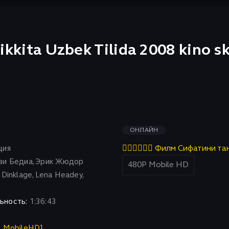
 ikkita Uzbek Tilida 2008 kino 
ОНЛАЙН
ция
👇🏻👇🏻👇🏻 Филм Сифатини та
зи Бедиа, Эрик Жюдор
Dinklage, Lena Headey,
ьность:
1:36:43
P MobileHD]