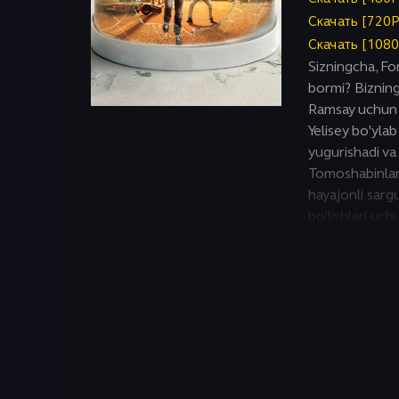
Исторический
Скачать [720
Скачать [108
Sizningcha, Fo
bormi? Bizning 
Ramsay uchun h
Yelisey bo'yla
yugurishadi va
Tomoshabinlar 
hayajonli sar
bo'lishlari uc
edi, hech kim 
vaziyatga tush