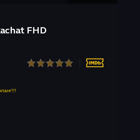
skachat FHD
нланг!!!