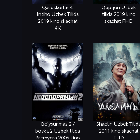
Qasoskorlar 4:
Qopqon Uzbek
Intiho Uzbek Tilida
tilida 2019 kino
2019 kino skachat
skachat FHD
4K
ОНЛАЙН
КЎРИШ
ОНЛАЙН
КЎРИШ
Bo'ysunmas 2 /
Shaolin Uzbek Tilid
boyka 2 Uzbek tilida
2011 kino skachat
Premyera 2005 kino
FHD