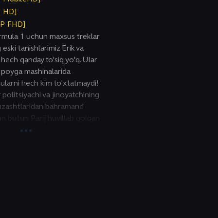
P HD]
0P FHD]
rmula 1 uchun maxsus treklar
eski tanishlarimiz Erik va
ech qanday to'siq yo'q. Ular
b poyga mashinalarida
 ularni hech kim to'xtatmaydi!
politsiyachi va jinoyatchining
guzashtlaridan bahramand
hun butun Parij huvillab qolgan
bema'nilik darajasiga yetgan
ib qolishga shoshilmaydi.