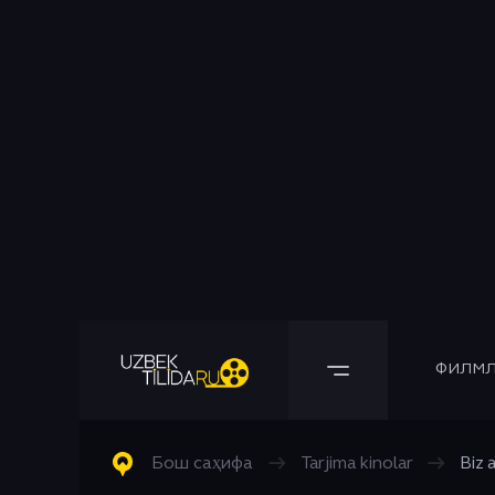
ФИЛМЛ
Барча Филмлар
Барча Сериаллар
Комедия
Бош саҳифа
→
Tarjima kinolar
→
Biz 