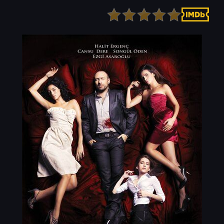
Детектив
Ужасы
Детский
Фантастика
Документальный
Фэнтези
Драма
Скоро на сайте
Исторический