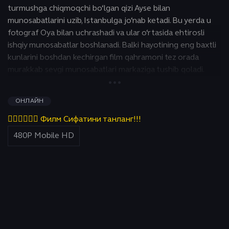
turmushga chiqmoqchi bo‘lgan qizi Ayse bilan
munosabatlarini uzib, Istanbulga jo‘nab ketadi. Bu yerda u
fotograf Oya bilan uchrashadi va ular o‘rtasida ehtirosli
ishqiy munosabatlar boshlanadi. Balki hayotining eng baxtli
kunlarini boshdan kechirgan film qahramoni tez orada
murakkab sevgi munosabatlari markaziga tushib qoladi.
Xiyonat, qasos va intrigalar yeb ketgan O‘rxonning hayoti
ostin-ustun bo‘ladi.
ОНЛАЙН
👇🏻👇🏻👇🏻 Филм Сифатини танланг!!!