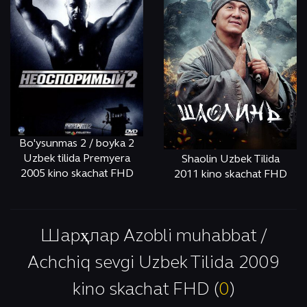
Bo'ysunmas 2 / boyka 2
Uzbek tilida Premyera
Shaolin Uzbek Tilida
2005 kino skachat FHD
2011 kino skachat FHD
ОНЛАЙН
КЎРИШ
ОНЛАЙН
КЎРИШ
Шарҳлар Azobli muhabbat /
Achchiq sevgi Uzbek Tilida 2009
kino skachat FHD (
0
)