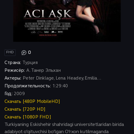
0
FHD
Страна:
Турция
Режисёр:
А. Танер Эльхан
Актеры:
Peter Dinklage, Lena Headey, Emilia...
Продолжительность:
1:29:40
Год:
2009
Скачать [480P MobileHD]
Скачать [720P HD]
Скачать [1080P FHD]
Turkiyaning Eskishehir shahridagi universitetlaridan birida
adabiyot o‘qituvchisi bo‘lgan O‘rxon kutilmaganda