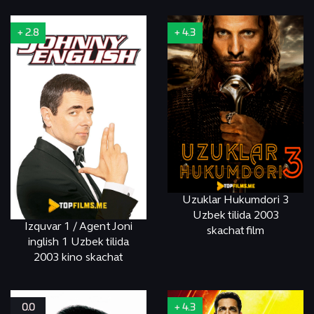
Исторический
+ 2.8
+ 4.3
М
М
Uzuklar Hukumdori 3
Uzbek tilida 2003
Izquvar 1 / Agent Joni
skachat film
inglish 1 Uzbek tilida
СМОТРЕТЬ
ONLINE
2003 kino skachat
СМОТРЕТЬ
ONLINE
0.0
+ 4.3