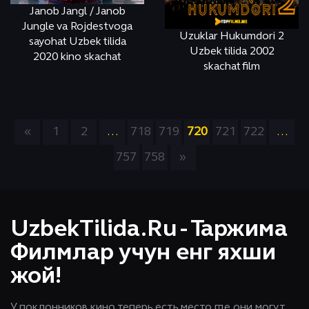
Janob Jangl / Janob
Jungle va Rojdestvoga
Uzuklar Hukumdori 2
sayohat Uzbek tilida
Uzbek tilida 2002
2020 kino skachat
skachat film
СМОТРЕТЬ
ONLINE
СМОТРЕТЬ
ONLINE
«
1
2
...
718
719
720
721
722
...
757
758
»
UzbekTilida.Ru - Таржима
Филмлар учун енг яхши
жой!
У поклонников кино теперь есть место, где они могут