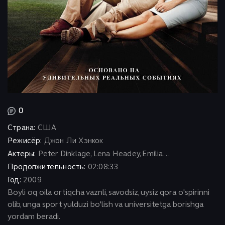
0
Страна:
США
Режисёр:
Джон Ли Хэнкок
Актеры:
Peter Dinklage, Lena Headey, Emilia...
Продолжительность:
02:08:33
Год:
2009
Boyli oq oila ortiqcha vaznli, savodsiz, uysiz qora o'spirinni
olib, unga sport yulduzi bo'lish va universitetga borishga
yordam beradi.