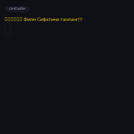
ОНЛАЙН
👇🏻👇🏻👇🏻 Филм Сифатини танланг!!!