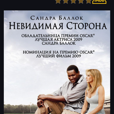
Детектив
Ужасы
Детский
Фантастика
Документальный
Фэнтези
Драма
Скоро на сайте
Исторический