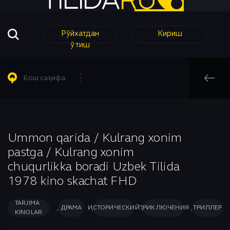
Рўйхатдан
Кириш
ўтиш
Барча Филмлар
Барча Сериаллар
Комедия
Таржима кинолар
Таржима Сериаллар
Короткометражный
Бош саҳифа
Таржима Сериаллар
Узбек Сериаллар
Криминал
Узбек кинолар
Мелодрама
Бош саҳифа
Узбек Сериаллар
Музыка
Ҳинд Кинолар
Мультфильм
Ummon qarida / Kulrang xonim
Приключения
pastga / Kulrang xonim
Аниме
Приключения
chuqurlikka boradi Uzbek Tilida
Биографический
Романтика
1978 kino skachat FHD
Боевик
Семейный
Вестерн
Спорт
TARJIMA
,
,
,
,
ДРАМА
ИСТОРИЧЕСКИЙ
ПРИКЛЮЧЕНИЯ
ТРИЛЛЕР
KINOLAR
Военный
Триллер