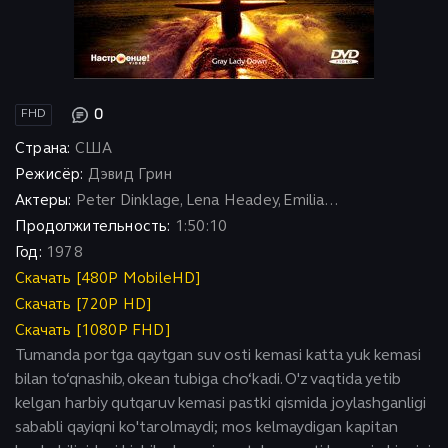
0
FHD
Страна:
США
Режисёр:
Дэвид Грин
Актеры:
Peter Dinklage, Lena Headey, Emilia...
Продолжительность:
1:50:10
Год:
1978
Скачать [480P MobileHD]
Скачать [720P HD]
Скачать [1080P FHD]
Tumanda portga qaytgan suv osti kemasi katta yuk kemasi
bilan to‘qnashib, okean tubiga cho‘kadi. O'z vaqtida yetib
kelgan harbiy qutqaruv kemasi pastki qismida joylashganligi
sababli qayiqni ko'tarolmaydi; mos kelmaydigan kapitan