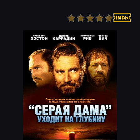
Детектив
Ужасы
Детский
Фантастика
Документальный
Фэнтези
Драма
Скоро на сайте
Исторический