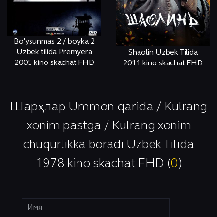
Bo'ysunmas 2 / boyka 2
Uzbek tilida Premyera
Shaolin Uzbek Tilida
2005 kino skachat FHD
2011 kino skachat FHD
ОНЛАЙН
КЎРИШ
ОНЛАЙН
КЎРИШ
Шарҳлар Ummon qarida / Kulrang
xonim pastga / Kulrang xonim
chuqurlikka boradi Uzbek Tilida
1978 kino skachat FHD (
0
)