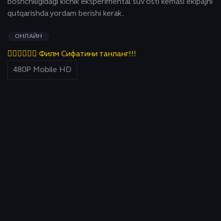
boshchiligidagi kichik eksperimental suv osti kemasi ekipajni
qutqarishda yordam berishi kerak.
ОНЛАЙН
👇🏻👇🏻👇🏻 Филм Сифатини танланг!!!