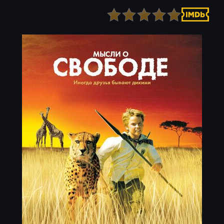
Детектив
Ужасы
Детский
Фантастика
Документальный
Фэнтези
Драма
Скоро на сайте
Исторический