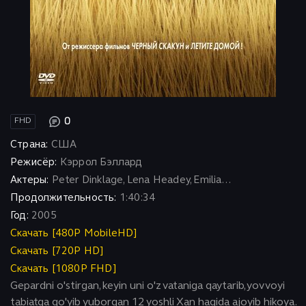
0
FHD
Страна:
США
Режисёр:
Кэррол Бэллард
Актеры:
Peter Dinklage, Lena Headey, Emilia...
Продолжительность:
1:40:34
Год:
2005
Скачать [480P MobileHD]
Скачать [720P HD]
Скачать [1080P FHD]
Gepardni o'stirgan, keyin uni o'z vataniga qaytarib, yovvoyi
tabiatga qo'yib yuborgan 12 yoshli Xan haqida ajoyib hikoya.