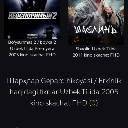
Bo'ysunmas 2 / boyka 2
Uzbek tilida Premyera
Shaolin Uzbek Tilida
2005 kino skachat FHD
2011 kino skachat FHD
ОНЛАЙН
КЎРИШ
ОНЛАЙН
КЎРИШ
Шарҳлар Gepard hikoyasi / Erkinlik
haqidagi fikrlar Uzbek Tilida 2005
kino skachat FHD (
0
)