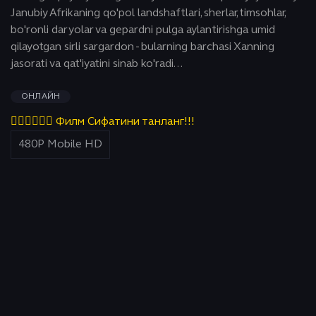
Janubiy Afrikaning qo'pol landshaftlari, sherlar, timsohlar,
bo'ronli daryolar va gepardni pulga aylantirishga umid
qilayotgan sirli sargardon - bularning barchasi Xanning
jasorati va qat'iyatini sinab ko'radi...
ОНЛАЙН
👇🏻👇🏻👇🏻 Филм Сифатини танланг!!!