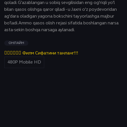
qoladi. G'azablangan u sobiq sevgilisidan eng og'riqli yo'l
bilan qasos olishga qaror qiladi - u Jaxni o'z poydevoridan
ag'dara oladigan yagona bokschini tayyorlashga majbur
bo'ladi. Ammo qasos olish rejasi sifatida boshlangan narsa
asta-sekin boshqa narsaga aylanadi.
ОНЛАЙН
👇🏻👇🏻👇🏻 Филм Сифатини танланг!!!