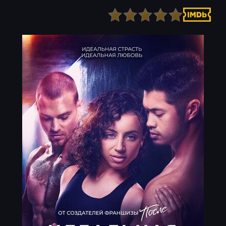
Детектив
Ужасы
Детский
Фантастика
Документальный
Фэнтези
Драма
Скоро на сайте
Исторический