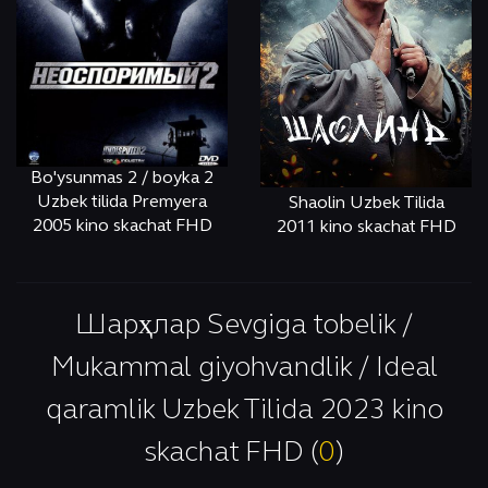
Bo'ysunmas 2 / boyka 2
Uzbek tilida Premyera
Shaolin Uzbek Tilida
2005 kino skachat FHD
2011 kino skachat FHD
ОНЛАЙН
КЎРИШ
ОНЛАЙН
КЎРИШ
Шарҳлар Sevgiga tobelik /
Mukammal giyohvandlik / Ideal
qaramlik Uzbek Tilida 2023 kino
skachat FHD (
0
)