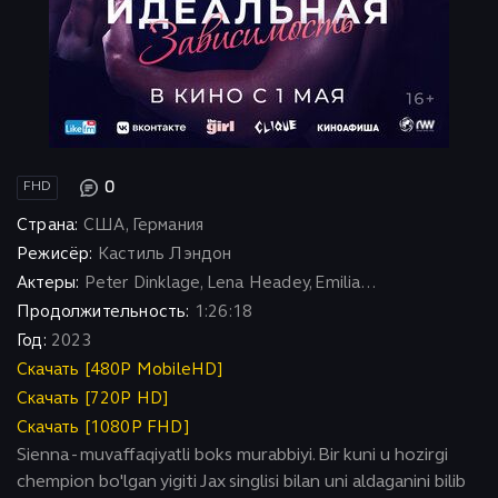
0
FHD
Страна:
США, Германия
Режисёр:
Кастиль Лэндон
Актеры:
Peter Dinklage, Lena Headey, Emilia...
Продолжительность:
1:26:18
Год:
2023
Скачать [480P MobileHD]
Скачать [720P HD]
Скачать [1080P FHD]
Sienna - muvaffaqiyatli boks murabbiyi. Bir kuni u hozirgi
chempion bo'lgan yigiti Jax singlisi bilan uni aldaganini bilib