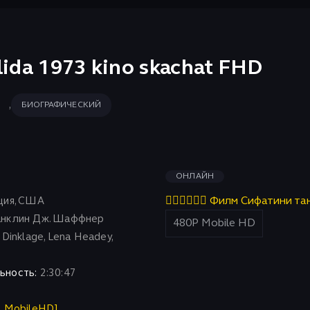
lida 1973 kino skachat FHD
,
БИОГРАФИЧЕСКИЙ
ОНЛАЙН
ия, США
👇🏻👇🏻👇🏻 Филм Сифатини та
нклин Дж. Шаффнер
Dinklage, Lena Headey,
ьность:
2:30:47
P MobileHD]