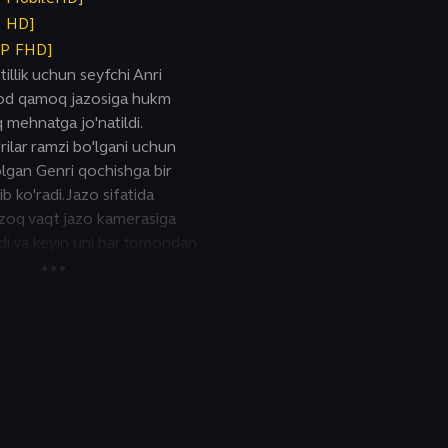
P HD]
0P FHD]
illik uchun seyfchi Anri
od qamoq jazosiga hukm
iq mehnatga jo'natildi.
rilar ramzi bo'lgani uchun
olgan Genri qochishga bir
b ko'radi. Jazo sifatida
uzoq vaqt jazo kamerasiga
i va keyin uni har tomondan
algan Iblis orolidagi Frantsiya
natishdi. Birorta mahbus bu
i mahkum qamoqxonasidan
 olmadi. Ammo hech narsa
ini yo'qotib, ozod bo'lish
ira olmaydi.