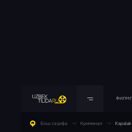
ФИЛМЛ
Барча Филмлар
Барча Сериаллар
Комедия
Бош саҳифа
→
Криминал
→
Kapalak