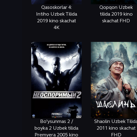
Qasoskorlar 4:
Qopqon Uzbek
Intiho Uzbek Tilida
tilida 2019 kino
2019 kino skachat
skachat FHD
4K
ОНЛАЙН
КЎРИШ
ОНЛАЙН
КЎРИШ
Bo'ysunmas 2 /
Shaolin Uzbek Tilid
boyka 2 Uzbek tilida
2011 kino skachat
Premyera 2005 kino
FHD