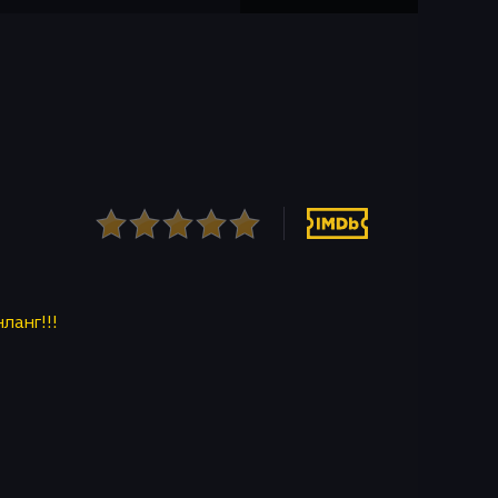
нланг!!!