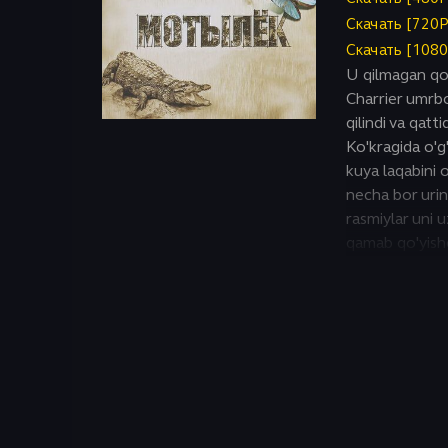
Исторический
Скачать [720
Скачать [108
U qilmagan qot
Charrier umrb
qilindi va qatt
Ko'kragida o'g'
kuya laqabini 
necha bor urini
rasmiylar uni 
qamab qo'yishd
okean bilan o'r
Gvianasiga jo'
eng dahshatl
qochib qutula
Anrining ko'ngl
qat'iyatini sind