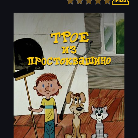
Детектив
Ужасы
Детский
Фантастика
Документальный
Фэнтези
Драма
Скоро на сайте
Исторический