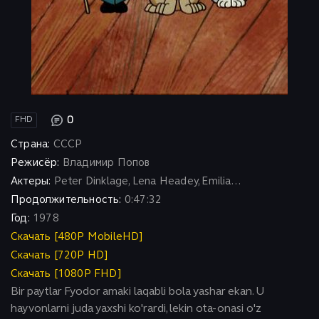
0
FHD
Страна:
СССР
Режисёр:
Владимир Попов
Актеры:
Peter Dinklage, Lena Headey, Emilia...
Продолжительность:
0:47:32
Год:
1978
Скачать [480P MobileHD]
Скачать [720P HD]
Скачать [1080P FHD]
Bir paytlar Fyodor amaki laqabli bola yashar ekan. U
hayvonlarni juda yaxshi ko'rardi, lekin ota-onasi o'z