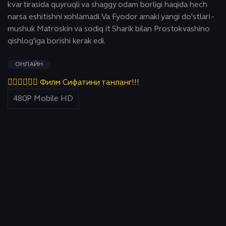
kvartirasida quyruqli va shaggy odam borligi haqida hech
narsa eshitishni xohlamadi. Va Fyodor amaki yangi do'stlari -
mushuk Matroskin va sodiq it Sharik bilan Prostokvashino
qishlog'iga borishi kerak edi.
ОНЛАЙН
👇🏻👇🏻👇🏻 Филм Сифатини танланг!!!