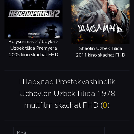
Bo'ysunmas 2 / boyka 2
Uzbek tilida Premyera
Shaolin Uzbek Tilida
2005 kino skachat FHD
2011 kino skachat FHD
ОНЛАЙН
КЎРИШ
ОНЛАЙН
КЎРИШ
Шарҳлар Prostokvashinolik
Uchovlon Uzbek Tilida 1978
multfilm skachat FHD (
0
)