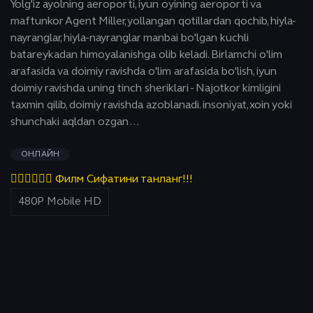
Yolg'iz ayolning aeroporti, iyun oyining aeroporti va
maftunkor Agent Miller, yollangan qotillardan qochib, hiyla-
nayranglar, hiyla-nayranglar manbai bo'lgan kuchli
batareykadan himoyalanishga olib keladi. Birlamchi o'lim
arafasida va doimiy ravishda o'lim arafasida bo'lish, iyun
doimiy ravishda uning tinch sheriklari - Najotkor kimligini
taxmin qilib, doimiy ravishda azoblanadi. insoniyat, xoin yoki
shunchaki aqldan ozgan ...
ОНЛАЙН
👇🏻👇🏻👇🏻 Филм Сифатини танланг!!!