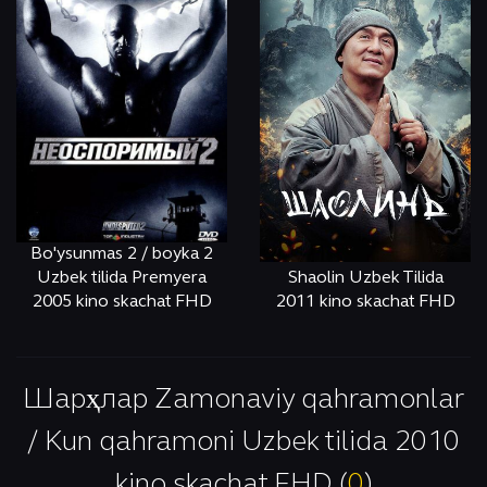
Bo'ysunmas 2 / boyka 2
Uzbek tilida Premyera
Shaolin Uzbek Tilida
2005 kino skachat FHD
2011 kino skachat FHD
ОНЛАЙН
КЎРИШ
ОНЛАЙН
КЎРИШ
Шарҳлар Zamonaviy qahramonlar
/ Kun qahramoni Uzbek tilida 2010
kino skachat FHD (
0
)