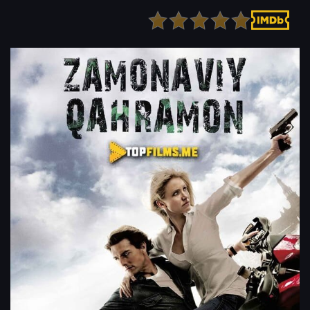
Детектив
Ужасы
Детский
Фантастика
Документальный
Фэнтези
Драма
Скоро на сайте
Исторический