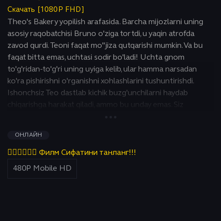
Скачать [1080P FHD]
Theo's Bakery yopilish arafasida. Barcha mijozlarni uning
asosiy raqobatchisi Bruno o'ziga tortdi, u yaqin atrofda
zavod qurdi. Teoni faqat mo''jiza qutqarishi mumkin. Va bu
faqat bitta emas, uchtasi sodir bo'ladi! Uchta gnom
to'g'ridan-to'g'ri uning uyiga kelib, ular hamma narsadan
ko'ra pishirishni o'rganishni xohlashlarini tushuntirishdi.
Ishonchsiz Teo dastlab kichik buzg'unchilarni haydab
chiqarishga harakat qiladi, ammo bu unday emas. Siz
eshikdan o'tasiz va ular derazadan o'tishadi! Teo ularga
imkoniyat berishdan boshqa iloji yo'q. Teo gnomlarga
ОНЛАЙН
qandolatchilik do'konini himoya qilishda yordam berish
uchun hamma narsani o'rgatish uchun vaqt topa oladimi?
👇🏻👇🏻👇🏻 Филм Сифатини танланг!!!