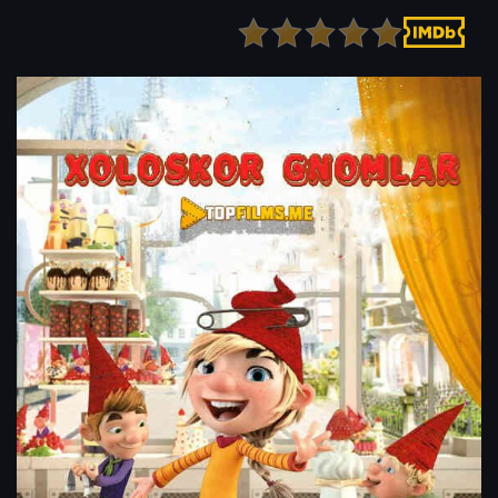
Детектив
Ужасы
Детский
Фантастика
Документальный
Фэнтези
Драма
Скоро на сайте
Исторический