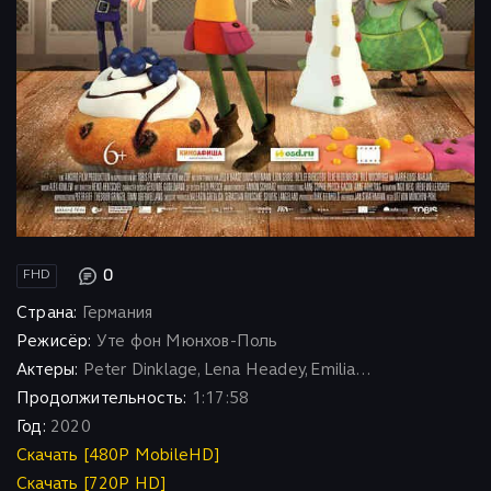
0
FHD
Страна:
Германия
Режисёр:
Уте фон Мюнхов-Поль
Актеры:
Peter Dinklage, Lena Headey, Emilia...
Продолжительность:
1:17:58
Год:
2020
Скачать [480P MobileHD]
Скачать [720P HD]