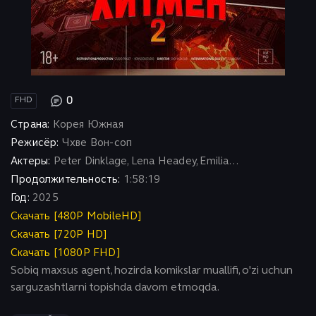
0
FHD
Страна:
Корея Южная
Режисёр:
Чхве Вон-соп
Актеры:
Peter Dinklage, Lena Headey, Emilia...
Продолжительность:
1:58:19
Год:
2025
Скачать [480P MobileHD]
Скачать [720P HD]
Скачать [1080P FHD]
Sobiq maxsus agent, hozirda komikslar muallifi, o'zi uchun
sarguzashtlarni topishda davom etmoqda.