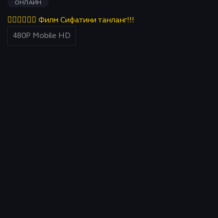
ОНЛАЙН
👇🏻👇🏻👇🏻 Филм Сифатини танланг!!!