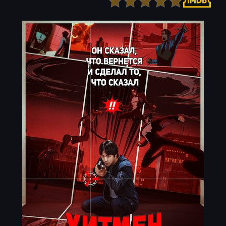
Детектив
Ужасы
Детский
Фантастика
Документальный
Фэнтези
Драма
Скоро на сайте
Исторический