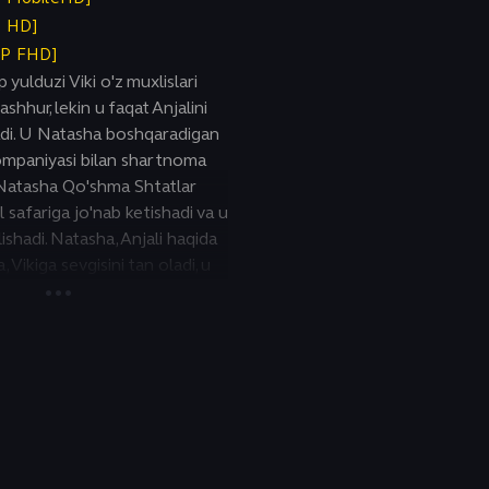
P HD]
0P FHD]
 yulduzi Viki o'z muxlislari
shhur, lekin u faqat Anjalini
di. U Natasha boshqaradigan
ompaniyasi bilan shartnoma
a Natasha Qo'shma Shtatlar
 safariga jo'nab ketishadi va u
ishadi. Natasha, Anjali haqida
 Vikiga sevgisini tan oladi, u
hga taklif qiladi, chunki uning
birovga tegishli. Imperator
ur qilib bo'lmaydigan rejani
i, uning maqsadi nafaqat
g qalbini zabt etish, balki uni
mroh qilishdir.