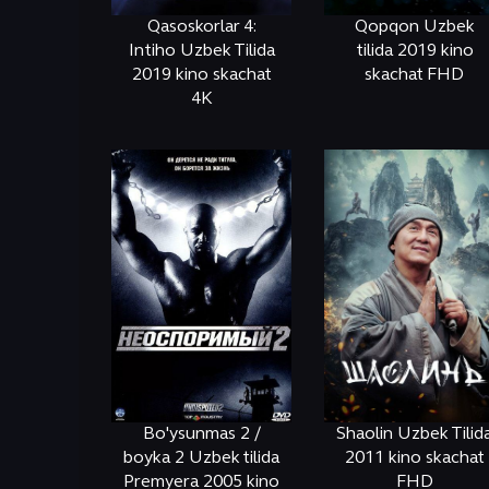
Qasoskorlar 4:
Qopqon Uzbek
Intiho Uzbek Tilida
tilida 2019 kino
2019 kino skachat
skachat FHD
4K
ОНЛАЙН
КЎРИШ
ОНЛАЙН
КЎРИШ
Bo'ysunmas 2 /
Shaolin Uzbek Tilid
boyka 2 Uzbek tilida
2011 kino skachat
Premyera 2005 kino
FHD