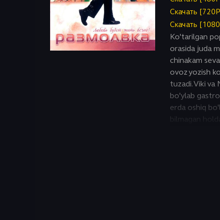
Исторический
Скачать [720
Скачать [108
Ko'tarilgan pop
orasida juda ma
chinakam seva
ovoz yozish k
tuzadi. Viki v
bo'ylab gastrol
erda oshiq bo'l
bilmagan holda,
uni do'st bo'lis
yuragi boshqa 
Natalya tasavv
amalga oshirad
chiroyli Vikanin
hayot uchun ha