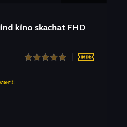
 hind kino skachat FHD
нланг!!!