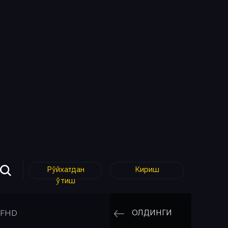
Рўйхатдан
Кириш
ўтиш
ОЛДИНГИ
t FHD