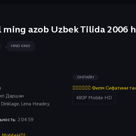
yol ming azob Uzbek Tilida 2006
,
HIND KINO
ОНЛАЙН
я
👇🏻👇🏻👇🏻 Филм Сифатини та
ил Даршан
Dinklage, Lena Headey,
ьность:
2:04:59
P MobileHD]