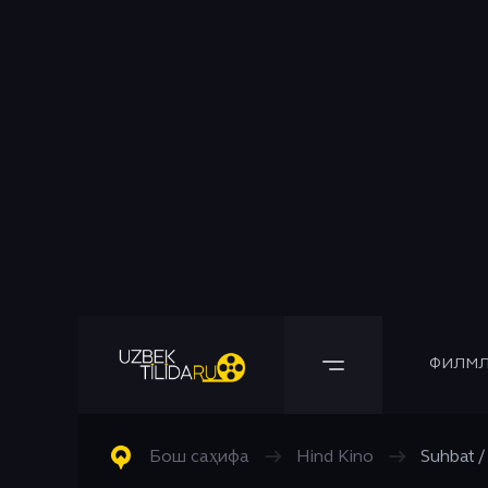
ФИЛМЛ
Барча Филмлар
Барча Сериаллар
Комедия
Бош саҳифа
→
Hind Kino
→
Suhbat /