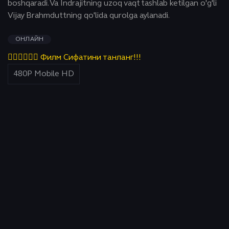
boshqaradi. Va Indrajitning uzoq vaqt tashlab ketilgan o'g'li
Vijay Brahmduttning qo'lida qurolga aylanadi.
ОНЛАЙН
👇🏻👇🏻👇🏻 Филм Сифатини танланг!!!