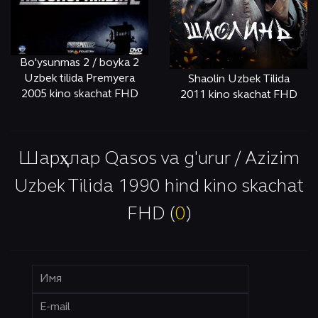
Bo'ysunmas 2 / boyka 2
Uzbek tilida Premyera
Shaolin Uzbek Tilida
2005 kino skachat FHD
2011 kino skachat FHD
ОНЛАЙН
КЎРИШ
ОНЛАЙН
КЎРИШ
Шарҳлар Qasos va g'urur / Azizim
Uzbek Tilida 1990 hind kino skachat
FHD (
0
)