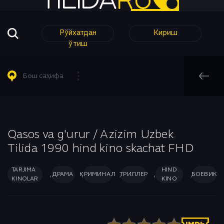
Рўйхатдан
Кириш
ўтиш
Барча Филмлар
Барча Сериаллар
Комедия
Таржима кинолар
Таржима Сериаллар
Короткометражный
Бош саҳифа
Таржима Сериаллар
Узбек Сериаллар
Криминал
Узбек кинолар
Мелодрама
Бош саҳифа
Узбек Сериаллар
Музыка
Ҳинд Кинолар
Мультфильм
Qasos va g'urur / Azizim Uzbek
Hind Kino
Tilida 1990 hind kino skachat FHD
Аниме
Приключения
Биографический
Романтика
TARJIMA
HIND
,
,
,
,
,
ДРАМА
КРИМИНАЛ
ТРИЛЛЕР
БОЕВИК
Боевик
Семейный
KINOLAR
KINO
Вестерн
Спорт
Военный
Триллер