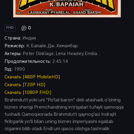
0
FHD
Страна:
Индия
Режисёр:
К. Бапайя, Дж. Хемамбар
Актеры:
Peter Dinklage, Lena Headey, Emilia...
Продолжительность:
2:45:14
Год:
1990
Скачать [480P MobileHD]
Скачать [720P HD]
Скачать [1080P FHD]
Brahmdutt yoki uni "Po'lat baron" deb atashadi, o'zining
biznes sherigi Premchandning intrigalari tufayli qamoqqa
tushadi. Qamoqxonada Brahmdutt qaynog'asi Indrajit
firibgarlik yo'li bilan uning biznes imperiyasini egallab
olganini bilib oladi. Endi uni qasos olishga tashnalik