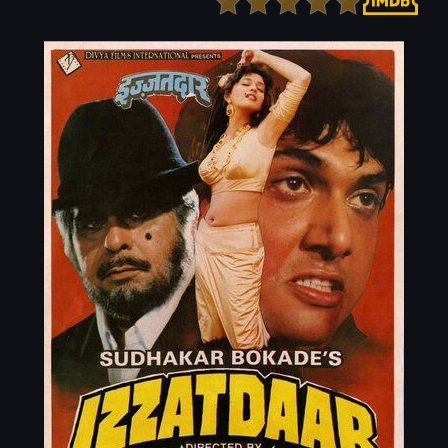
Детектив
Ужасы
Детский
Фантастика
Документальный
Фэнтези
Драма
Скоро на сайте
Исторический