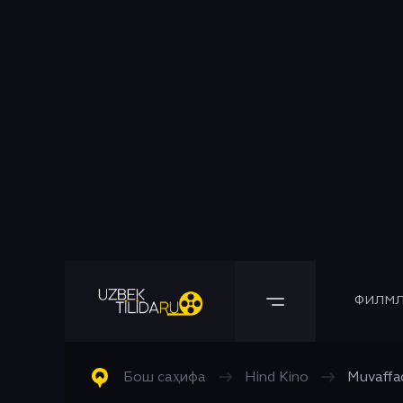
ФИЛМЛ
Барча Филмлар
Барча Сериаллар
Комедия
Бош саҳифа
→
Hind Kino
→
Muvaffaq