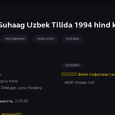
 Suhaag Uzbek Tilida 1994 hind
,
,
,
МЕЛОДРАМА
HIND KINO
БОЕВИК
ОНЛАЙН
я
👇🏻👇🏻👇🏻 Филм Сифатини та
деш Коли
Dinklage, Lena Headey,
ьность:
2:29:50
P MobileHD]