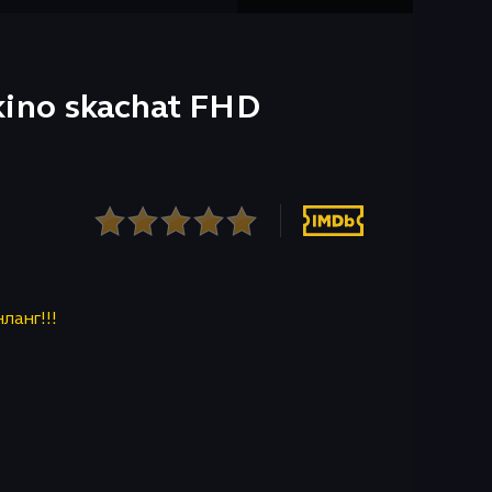
 kino skachat FHD
нланг!!!