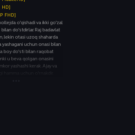
P HD]
0P FHD]
kollejda o'qishadi va ikki go'zal
ilan do'stdirlar. Raj badavlat
n, lekin otasi uzoq shaharda
a yashagani uchun onasi bilan
a boy do'sti bilan raqobat
hunki u beva qolgan onasini
mkor yashashi kerak. Ajay va
igi hamma uchun o'rnakdir.
arni birgalikda boshdan
jbur bo'lgan sinovdan
ning onasi, ma'lum bo'lishicha,
mas, otasi esa inson
qonuniy savdosi uchun hibsga
d qamoq jazosiga hukm
blov yigirma yil avval Ajayning
sti Rajaning otasi tomonidan