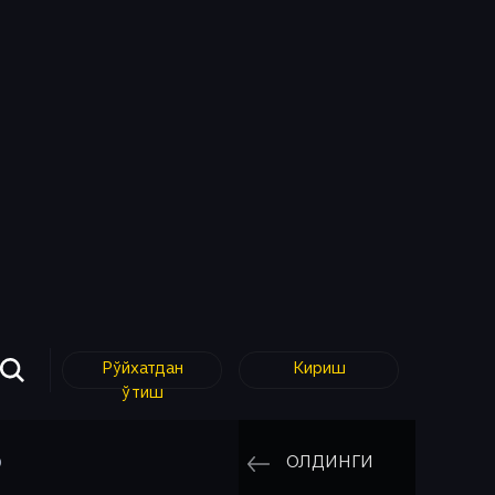
Рўйхатдан
Кириш
ўтиш
ОЛДИНГИ
D