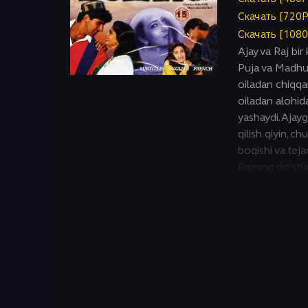
Исторический
Скачать [720
Скачать [108
Ajay va Raj bir 
Puja va Madhu b
oiladan chiqqa
oiladan alohid
yashaydi. Ajayg
qilish qiyin, c
boqishi va teja
Rajning do'stl
Ammo hayot ul
kechirishga ma
o'tkazadi: Ajay
umuman beva e
organlarini no
olinib, umrbo
qilingan. Bu ay
otasiga... do‘