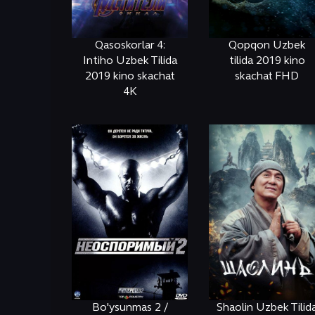
Qasoskorlar 4:
Qopqon Uzbek
Intiho Uzbek Tilida
tilida 2019 kino
2019 kino skachat
skachat FHD
4K
ОНЛАЙН
КЎРИШ
ОНЛАЙН
КЎРИШ
Bo'ysunmas 2 /
Shaolin Uzbek Tilid