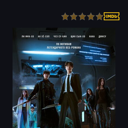
Детектив
Ужасы
Детский
Фантастика
Документальный
Фэнтези
Драма
Скоро на сайте
Исторический