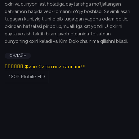
oxiri va dunyoni asl holatiga qaytarishga mo'ljallangan
qahramon haqida veb-romanni o'qiy boshladi. Sevimli asari
tugagan kuni, yigit uni o'qib tugatgan yagona odam bo'lib,
oxiridan hafsalasi pir bo'lib, muallifga xat yozdi. U oxirini
qayta yozish taklifi bilan javob olganida, to'satdan
dunyoning oxiri keladi va Kim Dok-cha nima qilishni biladi.
ОНЛАЙН
👇🏻👇🏻👇🏻 Филм Сифатини танланг!!!