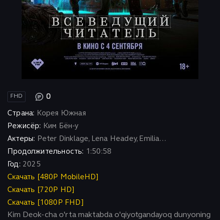
0
FHD
Страна:
Корея Южная
Режисёр:
Ким Бён-у
Актеры:
Peter Dinklage, Lena Headey, Emilia...
Продолжительность:
1:50:58
Год:
2025
Скачать [480P MobileHD]
Скачать [720P HD]
Скачать [1080P FHD]
Kim Deok-cha o'rta maktabda o'qiyotgandayoq dunyoning