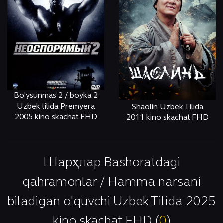
Bo'ysunmas 2 / boyka 2
Uzbek tilida Premyera
Shaolin Uzbek Tilida
2005 kino skachat FHD
2011 kino skachat FHD
ОНЛАЙН
КЎРИШ
ОНЛАЙН
КЎРИШ
Шарҳлар Bashoratdagi
qahramonlar / Hamma narsani
biladigan o'quvchi Uzbek Tilida 2025
kino skachat FHD (
0
)