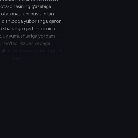
 ota-onasining g‘azabiga
 ota-onasi uni buvisi bilan
 qishloqqa yuborishga qaror
lan shaharga qaytish o‘rniga
b, uy yumushlariga yordam
r bo‘ladi. Rauan orqaga
qiladi va tez orada uning kuni
anini payqaydi. Vaziyat har
da mahalliy to'g'on buzilib
mentlar yo'lidagi hamma
 tashlab, atrofdagilarning
etishi bilan murakkablashadi.
sikl falokatning oldini olish va
qarish imkoniyati ekanligini
 vaqt halqasidan chiqib
oqni qutqarish yo'lini topishga
osabatini o'zgartirishga