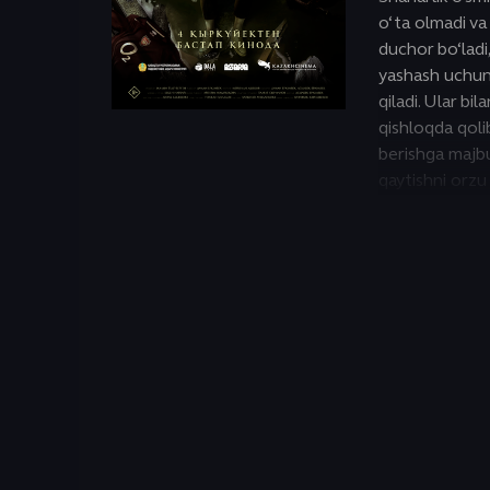
Исторический
o‘ta olmadi va
duchor bo‘ladi,
yashash uchun
qiladi. Ular bi
qishloqda qoli
berishga majbu
qaytishni orzu 
takrorlanayotg
safar kun oxiri
ketishi va ele
narsani supurib
hayotini olib k
Har bir yangi t
yaqinlarini qut
anglagan Rauan
ketishga, qishl
va hayotga mun
harakat qiladi.