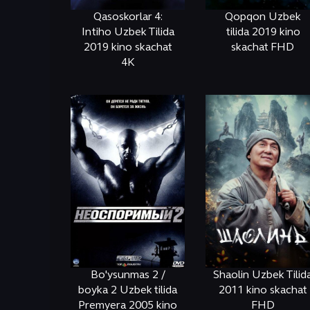
Qasoskorlar 4:
Qopqon Uzbek
Intiho Uzbek Tilida
tilida 2019 kino
2019 kino skachat
skachat FHD
4K
ОНЛАЙН
КЎРИШ
ОНЛАЙН
КЎРИШ
Bo'ysunmas 2 /
Shaolin Uzbek Tilid
boyka 2 Uzbek tilida
2011 kino skachat
Premyera 2005 kino
FHD