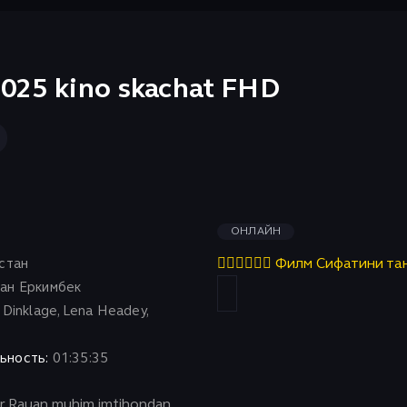
2025 kino skachat FHD
ОНЛАЙН
стан
👇🏻👇🏻👇🏻 Филм Сифатини та
ан Еркимбек
Dinklage, Lena Headey,
ьность:
01:35:35
mir Rauan muhim imtihondan