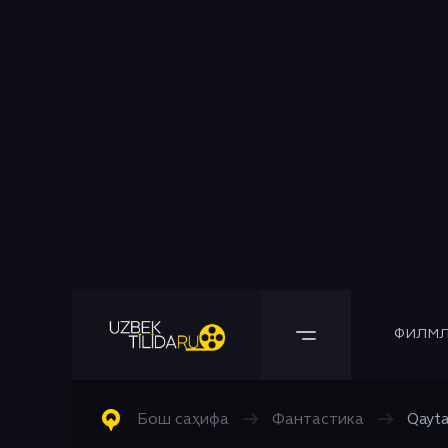
ФИЛМЛ
Барча Филмлар
Барча Сериаллар
Комедия
Бош саҳифа
→
Фантастика
→
Qayta