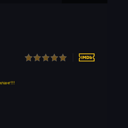
нланг!!!