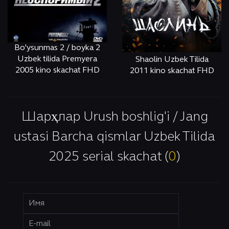
Bo'ysunmas 2 / boyka 2
Uzbek tilida Premyera
Shaolin Uzbek Tilida
2005 kino skachat FHD
2011 kino skachat FHD
ОНЛАЙН
КЎРИШ
ОНЛАЙН
КЎРИШ
Шарҳлар Urush boshlig'i / Jang
ustasi Barcha qismlar Uzbek Tilida
2025 serial skachat (
0
)