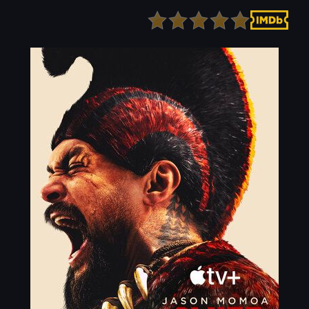
Детектив
Ужасы
Детский
Фантастика
Документальный
Фэнтези
Драма
Скоро на сайте
Исторический