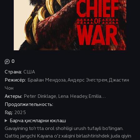
0
Страна:
США
Режисёр:
Брайан Мендоза, Андерс Энгстрем, Джастин
Чон
Актеры:
Peter Dinklage, Lena Headey, Emilia...
Продолжительность:
Год:
2025
Барча қисмларни юклаш
Gavayining to'rtta orol shohligi urush tufayli bo'lingan.
Qattiq jangchi Kayana o'z xalqini birlashtirishdek juda qiyin