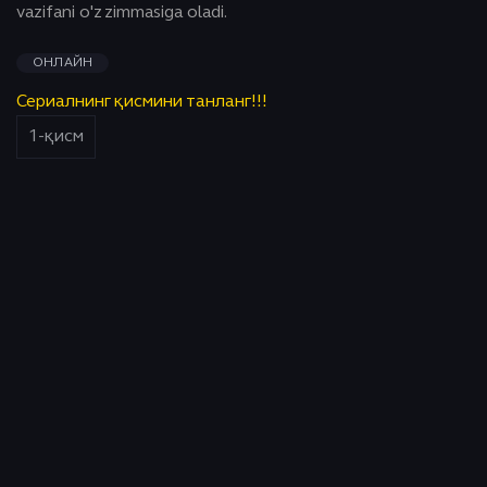
vazifani o'z zimmasiga oladi.
ОНЛАЙН
Сериалнинг қисмини танланг!!!