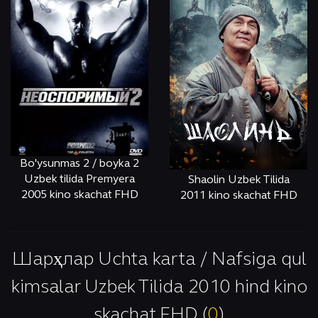
Bo'ysunmas 2 / boyka 2
Uzbek tilida Premyera
Shaolin Uzbek Tilida
2005 kino skachat FHD
2011 kino skachat FHD
ОНЛАЙН
КЎРИШ
ОНЛАЙН
КЎРИШ
Шарҳлар Uchta karta / Nafsiga qul
kimsalar Uzbek Tilida 2010 hind kino
skachat FHD (
0
)