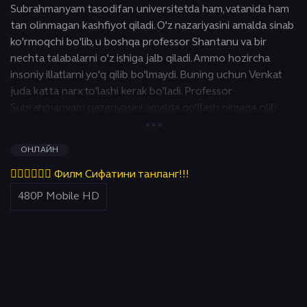
Subrahmanyam tasodifan universitetda ham, vatanida ham
tan olinmagan kashfiyot qiladi. O'z nazariyasini amalda sinab
ko'rmoqchi bo'lib, u boshqa professor Shantanu va bir
nechta talabalarni o'z ishiga jalb qiladi. Ammo hozircha
insoniy illatlarni yo'q qilib bo'lmaydi. Buning uchun Venkat
juda katta narx to'lashi kerak bo'ladi. Professor
Subrahmanyam nazariyasini amalda qo‘llash nimaga olib
keladi? Nima yutadi, yaxshilikmi yoki yomonmi?
ОНЛАЙН
👇🏻👇🏻👇🏻 Филм Сифатини танланг!!!