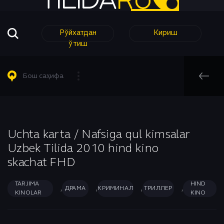
Рўйхатдан
Кириш
ўтиш
Барча Филмлар
Барча Сериаллар
Комедия
Таржима кинолар
Таржима Сериаллар
Короткометражный
Бош саҳифа
Таржима Сериаллар
Узбек Сериаллар
Криминал
Узбек кинолар
Мелодрама
Бош саҳифа
Узбек Сериаллар
Музыка
Ҳинд Кинолар
Мультфильм
Uchta karta / Nafsiga qul kimsalar
Драма
Uzbek Tilida 2010 hind kino
Аниме
Приключения
skachat FHD
Биографический
Романтика
Боевик
Семейный
TARJIMA
HIND
,
,
,
,
ДРАМА
КРИМИНАЛ
ТРИЛЛЕР
KINOLAR
KINO
Вестерн
Спорт
Военный
Триллер