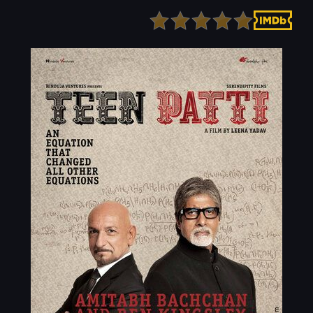
Детектив
Ужасы
Детский
Фантастика
Документальный
Фэнтези
Драма
Скоро на сайте
Исторический