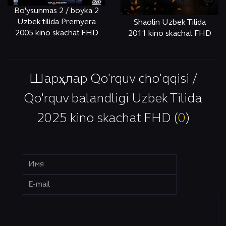
Bo'ysunmas 2 / boyka 2
Uzbek tilida Premyera
Shaolin Uzbek Tilida
2005 kino skachat FHD
2011 kino skachat FHD
ОНЛАЙН
КЎРИШ
ОНЛАЙН
КЎРИШ
Шарҳлар Qo'rquv cho'qqisi /
Qo'rquv balandligi Uzbek Tilida
2025 kino skachat FHD (
0
)