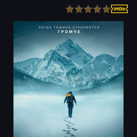
Детектив
Ужасы
Детский
Фантастика
Документальный
Фэнтези
Драма
Скоро на сайте
Исторический