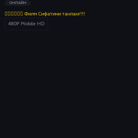
ОНЛАЙН
👇🏻👇🏻👇🏻 Филм Сифатини танланг!!!