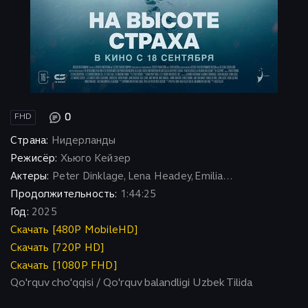
0
FHD
Страна:
Нидерланды
Режисёр:
Хьюго Кейзер
Актеры:
Peter Dinklage, Lena Headey, Emilia...
Продолжительность:
1:44:25
Год:
2025
Скачать [480P MobileHD]
Скачать [720P HD]
Скачать [1080P FHD]
Qo'rquv cho'qqisi / Qo'rquv balandligi Uzbek Tilida