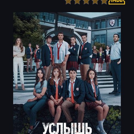
Детектив
Ужасы
Детский
Фантастика
Документальный
Фэнтези
Драма
Скоро на сайте
Исторический