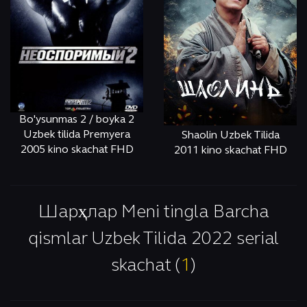
Bo'ysunmas 2 / boyka 2
Uzbek tilida Premyera
Shaolin Uzbek Tilida
2005 kino skachat FHD
2011 kino skachat FHD
ОНЛАЙН
КЎРИШ
ОНЛАЙН
КЎРИШ
Шарҳлар Meni tingla Barcha
qismlar Uzbek Tilida 2022 serial
skachat (
1
)