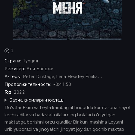
1
Страна:
Турция
Режисёр:
Али Балджи
Актеры:
Peter Dinklage, Lena Headey, Emilia...
Продолжительность:
~0:41:50
Год:
2022
Барча қисмларни юклаш
Do'stlar Ekim va Leyla kambag'al hududda kamtarona hayot
kechiradilar va badavlat oilalarning bolalari o'qiydigan
maktabga borishni orzu qiladilar. Bir kuni mashina Leylani
urib yuboradi va jinoyatchi jinoyat joyidan qochib, maktab