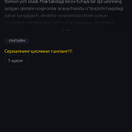
tomon yo‘l oladi. Maktabdagi birov tufayli bir qiz umrining
qolgan qismini nogironlar aravachasida o‘tkazishi haqidagi
xabar tarqalgach, direktor voqeani bostirish uchun
Leylaning mahallasidan uch nafar talabaga stipendiya
berishga qaror qiladi. Hamkasblardan biri Ekim bo'lib, u eng
yaxshi do'stini to'shagiga bog'lab qo'ygan odamni
ОНЛАЙН
topmoqchi.
Сериалнинг қисмини танланг!!!