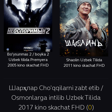
Bo'ysunmas 2 / boyka 2
Uzbek tilida Premyera
Shaolin Uzbek Tilida
2005 kino skachat FHD
2011 kino skachat FHD
ОНЛАЙН
КЎРИШ
ОНЛАЙН
КЎРИШ
Шарҳлар Cho'qqilarni zabt etib /
Osmonlarga intilib Uzbek Tilida
2017 kino skachat FHD (
0
)