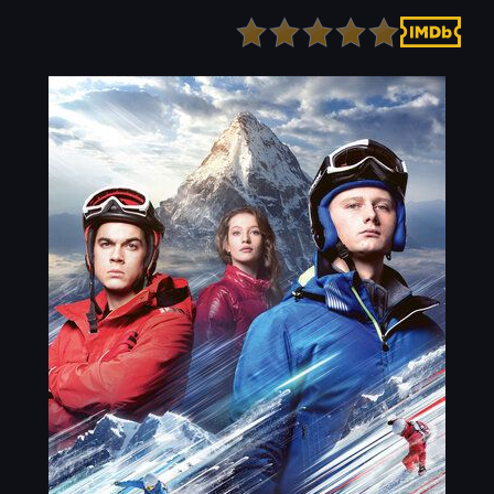
Детектив
Ужасы
Детский
Фантастика
Документальный
Фэнтези
Драма
Скоро на сайте
Исторический