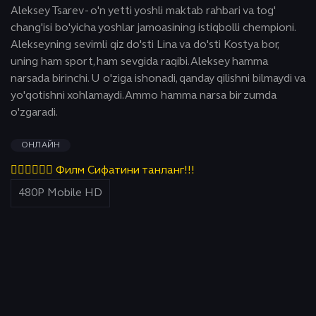
Aleksey Tsarev - o'n yetti yoshli maktab rahbari va tog'
chang'isi bo'yicha yoshlar jamoasining istiqbolli chempioni.
Alekseyning sevimli qiz do'sti Lina va do'sti Kostya bor,
uning ham sport, ham sevgida raqibi. Aleksey hamma
narsada birinchi. U o'ziga ishonadi, qanday qilishni bilmaydi va
yo'qotishni xohlamaydi. Ammo hamma narsa bir zumda
o'zgaradi.
ОНЛАЙН
👇🏻👇🏻👇🏻 Филм Сифатини танланг!!!