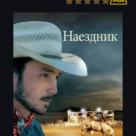
Детектив
Ужасы
Детский
Фантастика
Документальный
Фэнтези
Драма
Скоро на сайте
Исторический