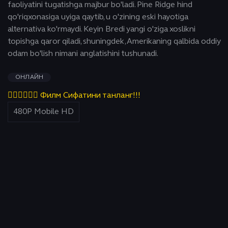
faoliyatini tugatishga majbur bo'ladi. Pine Ridge hind
qo'riqxonasiga uyiga qaytib, u o'zining eski hayotiga
alternativa ko'rmaydi. Keyin Bredi yangi o'ziga xoslikni
topishga qaror qiladi, shuningdek, Amerikaning qalbida oddiy
odam bo'lish nimani anglatishini tushunadi.
ОНЛАЙН
👇🏻👇🏻👇🏻 Филм Сифатини танланг!!!