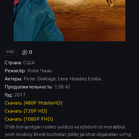
0
FHD
Страна:
США
Режисёр:
Хлоя Чжао
Актеры:
Peter Dinklage, Lena Headey, Emilia...
Продолжительность:
1:38:42
Год:
2017
Скачать [480P MobileHD]
Скачать [720P HD]
Скачать [1080P FHD]
O'sib borayotgan rodeo yulduzi va iqtidorli ot murabbiyi,
yosh kovboy Bredi boshidan jiddiy jarohat olganidan so'ng