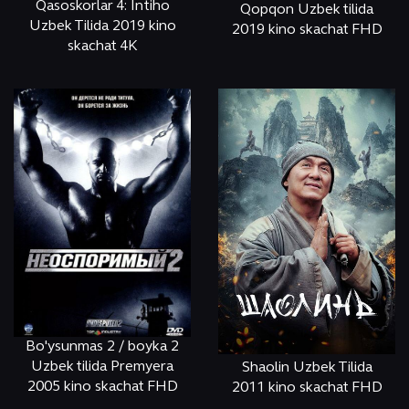
Qasoskorlar 4: Intiho
Qopqon Uzbek tilida
Uzbek Tilida 2019 kino
2019 kino skachat FHD
skachat 4K
ОНЛАЙН
КЎРИШ
ОНЛАЙН
КЎРИШ
Bo'ysunmas 2 / boyka 2
Uzbek tilida Premyera
Shaolin Uzbek Tilida
2005 kino skachat FHD
2011 kino skachat FHD