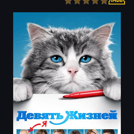
Детектив
Ужасы
Детский
Фантастика
Документальный
Фэнтези
Драма
Скоро на сайте
Исторический