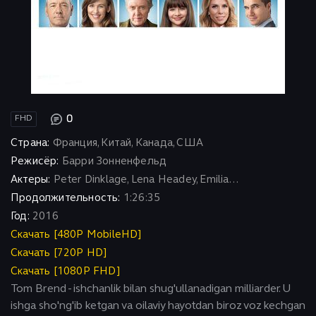
0
FHD
Страна:
Франция, Китай, Канада, США
Режисёр:
Барри Зонненфельд
Актеры:
Peter Dinklage, Lena Headey, Emilia...
Продолжительность:
1:26:35
Год:
2016
Скачать [480P MobileHD]
Скачать [720P HD]
Скачать [1080P FHD]
Tom Brend - ishchanlik bilan shug'ullanadigan milliarder. U
ishga sho'ng'ib ketgan va oilaviy hayotdan biroz voz kechgan