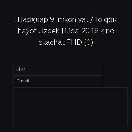
ОНЛАЙН
КЎРИШ
ОНЛАЙН
КЎРИШ
Шарҳлар 9 imkoniyat / To'qqiz
hayot Uzbek Tilida 2016 kino
skachat FHD (
0
)