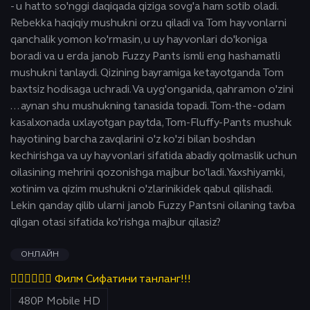
- u hatto so'nggi daqiqada qiziga sovg'a ham sotib oladi.
Rebekka haqiqiy mushukni orzu qiladi va Tom hayvonlarni
qanchalik yomon ko'rmasin, u uy hayvonlari do'koniga
boradi va u erda janob Fuzzy Pants ismli eng hashamatli
mushukni tanlaydi. Qizining bayramiga ketayotganda Tom
baxtsiz hodisaga uchradi. Va uyg'onganida, qahramon o'zini
... aynan shu mushukning tanasida topadi. Tom-the-odam
kasalxonada uxlayotgan paytda, Tom-Fluffy-Pants mushuk
hayotining barcha zavqlarini o'z ko'zi bilan boshdan
kechirishga va uy hayvonlari sifatida abadiy qolmaslik uchun
oilasining mehrini qozonishga majbur bo'ladi. Yaxshiyamki,
xotinim va qizim mushukni o'zlarinikidek qabul qilishadi.
Lekin qanday qilib ularni janob Fuzzy Pantsni oilaning tavba
qilgan otasi sifatida ko'rishga majbur qilasiz?
ОНЛАЙН
👇🏻👇🏻👇🏻 Филм Сифатини танланг!!!