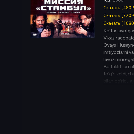
Исторический
Год:
2008
Скачать [480
Скачать [720
Скачать [108
Ko'tarilayotgan
Vikas raqobatch
Ovays Husaynd
imtiyozlarni va
lavozimini egal
Bu taklif jurn
to'g'ri keldi, c
bilan og'riqli 
kechirmoqda. B
uning hayotini 
mumkinligini te
kanalni tark et
komando uning 
ishora qiladi...