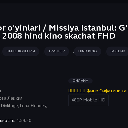
or o'yinlari / Missiya Istanbul: 
a 2008 hind kino skachat FHD
,
,
,
,
ПРИКЛЮЧЕНИЯ
ТРИЛЛЕР
HIND KINO
БОЕВИК
ОНЛАЙН
я
👇🏻👇🏻👇🏻 Филм Сифатини та
рва Лакхия
Dinklage, Lena Headey,
ьность:
1:59:20