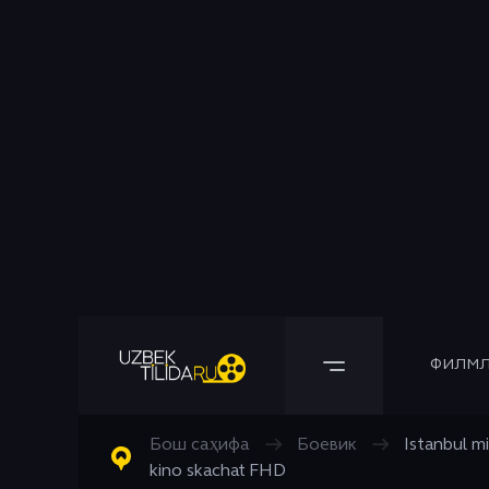
ФИЛМЛ
Бош саҳифа
→
Боевик
→
Istanbul mi
Барча Филмлар
Барча Сериаллар
Комедия
kino skachat FHD