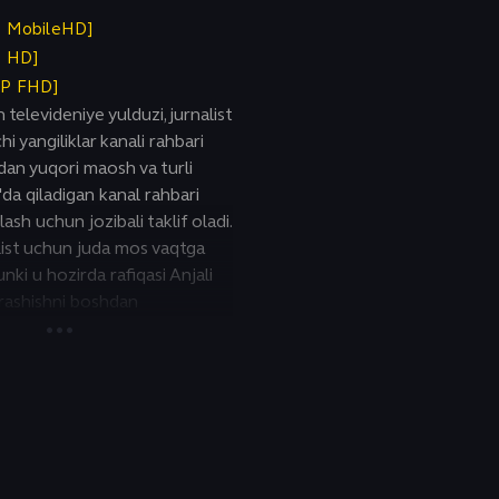
P MobileHD]
P HD]
0P FHD]
 televideniye yulduzi, jurnalist
i yangiliklar kanali rahbari
an yuqori maosh va turli
'da qiladigan kanal rahbari
lash uchun jozibali taklif oladi.
alist uchun juda mos vaqtga
hunki u hozirda rafiqasi Anjali
ajrashishni boshdan
iroq, u qabul qilgan qaror
butunlay o'zgartirishi
z orada tushunadi. Jurnalist
ishga qaror qilganida, mahalliy
juda ko‘p narsa bilishiga