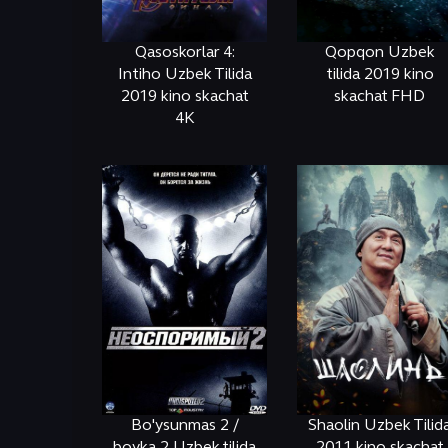
Qasoskorlar 4:
Qopqon Uzbek
Intiho Uzbek Tilida
tilida 2019 kino
2019 kino skachat
skachat FHD
4K
ОНЛАЙН
КЎРИШ
ОНЛАЙН
КЎРИШ
Bo'ysunmas 2 /
Shaolin Uzbek Tilid