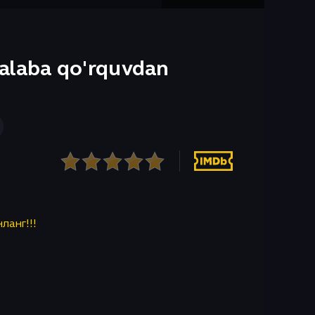
G'alaba qo'rquvdan
нланг!!!